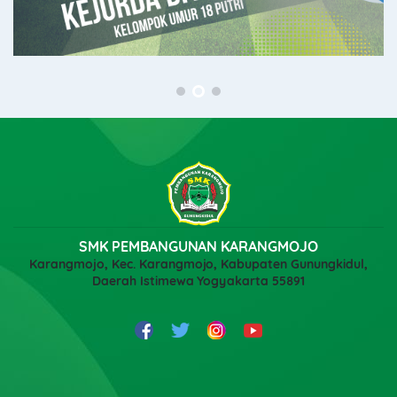
SMK PEMBANGUNAN KARANGMOJO
Karangmojo, Kec. Karangmojo, Kabupaten Gunungkidul,
Daerah Istimewa Yogyakarta 55891