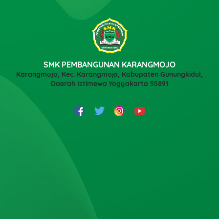
SMK PEMBANGUNAN KARANGMOJO
Karangmojo, Kec. Karangmojo, Kabupaten Gunungkidul,
Daerah Istimewa Yogyakarta 55891