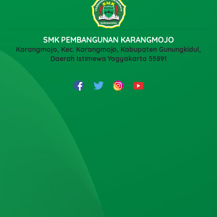
SMK PEMBANGUNAN KARANGMOJO
Karangmojo, Kec. Karangmojo, Kabupaten Gunungkidul,
Daerah Istimewa Yogyakarta 55891